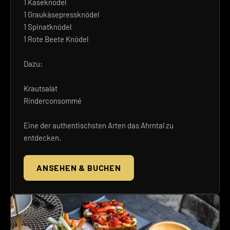
1 Käseknödel
1 Graukäsepressknödel
1 Spinatknödel
1 Rote Beete Knödel
Dazu:
Krautsalat
Rinderconsommé
Eine der authentischsten Arten das Ahrntal zu
entdecken.
ANSEHEN & BUCHEN